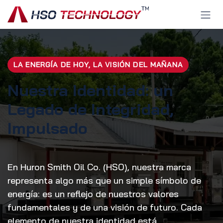
Ir al contenido
LA ENERGÍA DE HOY, LA VISIÓN DEL MAÑANA
Nuestra Identidad: un
Legado de Integridad,
Impulsado
En Huron Smith Oil Co. (HSO), nuestra marca
representa algo más que un simple símbolo de
energía: es un reflejo de nuestros valores
fundamentales y de una visión de futuro. Cada
elemento de nuestra identidad está