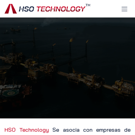
Ir al contenido
HSO Technology
Se asocia con empresas de