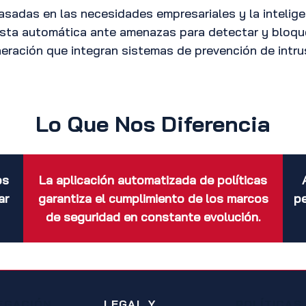
basadas en las necesidades empresariales y la inteli
uesta automática ante amenazas para detectar y bloq
neración que integran sistemas de prevención de intr
Lo Que Nos Diferencia
os
La aplicación automatizada de políticas
ar
garantiza el cumplimiento de los marcos
pe
de seguridad en constante evolución.
EGACIÓN
LEGAL Y
POLÍTICAS