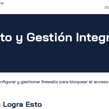
Inicio
Soluciones
Descubrir
E
to y Gestión Integr
onfigurar y gestionar firewalls para bloquear el acces
y
Logra Esto