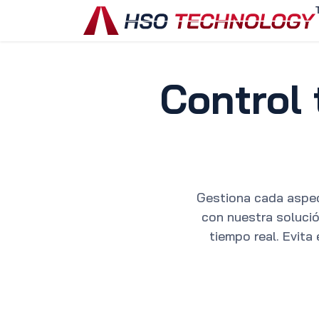
Ir al contenido
Control 
Gestiona cada aspec
con nuestra solució
tiempo real. Evita