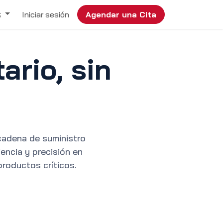
Iniciar sesión
Agendar una Cita
S
ario, sin
cadena de suministro
encia y precisión en
productos críticos.