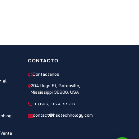
 DEL
CONTACTO
Contáctanos
 el
204 Hays St, Batesville,
Mississippi 38606, USA
+1 (866) 954-5938
contact@hsotechnology.com
ishing
 Venta