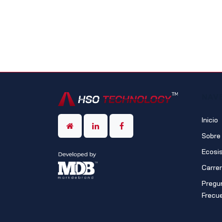
NAV
Inicio
Sobre
Ecosi
Carre
Pregu
Frecu